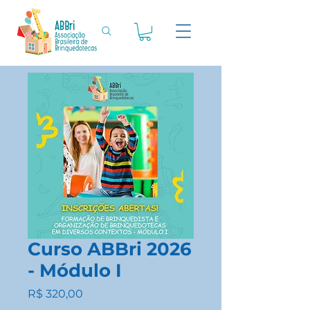
Curso ABBri 2026
- Módulo I
Preço
R$ 320,00