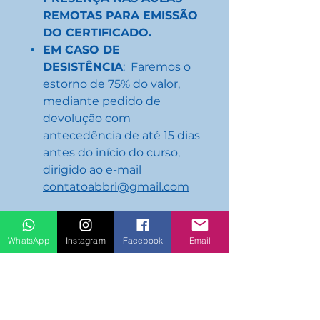
REMOTAS PARA EMISSÃO
DO CERTIFICADO.
EM CASO DE
DESISTÊNCIA
:
F
aremos o
estorno de 75% do valor,
mediante pedido de
devolução com
antecedência de até 15 dias
antes do início do curso,
dirigido ao e-mail
contatoabbri@gmail.com
NORMAS DO CURSO
WhatsApp
Instagram
Facebook
Email
https://drive.google.com/file/d
/1VZSgvuiGIxTUJ8AmMGaDB
CCiNsEZDpp5/view?
usp=drive_link