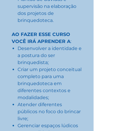
supervisão na elaboração
dos projetos de
brinquedoteca.
AO FAZER ESSE CURSO
VOCÊ IRÁ APRENDER A
:
Desenvolver a identidade e
a postura do ser
brinquedista;
Criar um projeto conceitual
completo para uma
brinquedoteca em
diferentes contextos e
modalidades;
Atender diferentes
públicos no foco do brincar
livre;
Gerenciar espaços lúdicos