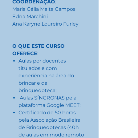
COORDENAÇÃO
:
Maria Célia Malta Campos
Edna Marchini
Ana Karyne Loureiro Furley
O QUE ESTE CURSO
OFERECE
:
Aulas por docentes
titulados e com
experiência na área do
brincar e da
brinquedoteca;
Aulas SÍNCRONAS pela
plataforma Google MEET;
Certificado de 50 horas
pela Associação Brasileira
de Brinquedotecas (40h
de aulas em modo remoto