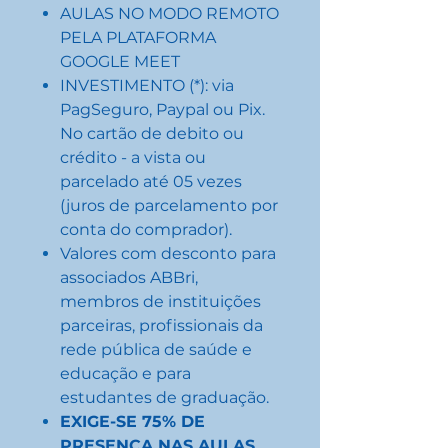
AULAS NO MODO REMOTO
PELA PLATAFORMA
GOOGLE MEET
INVESTIMENTO (*): via
PagSeguro, Paypal ou Pix.
No cartão de debito ou
crédito - a vista ou
parcelado até 05 vezes
(juros de parcelamento por
conta do comprador).
Valores com desconto para
associados ABBri,
membros de instituições
parceiras, profissionais da
rede pública de saúde e
educação e para
estudantes de graduação.
EXIGE-SE 75% DE
PRESENÇA NAS AULAS