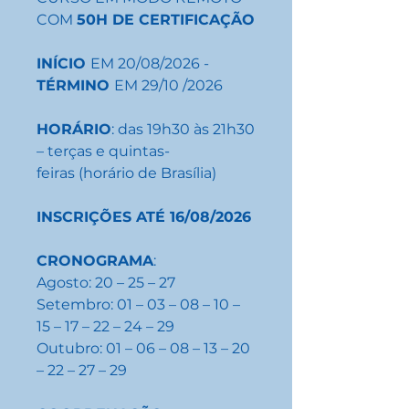
COM
50H DE CERTIFICAÇÃO
INÍCIO
EM 20/08/2026 -
TÉRMINO
EM 29/10 /2026
HORÁRIO
: das 19h30 às 21h30
– terças e quintas-
feiras (horário de Brasília)
INSCRIÇÕES ATÉ 16/08/2026
CRONOGRAMA
:
Agosto: 20 – 25 – 27
Setembro: 01 – 03 – 08 – 10 –
15 – 17 – 22 – 24 – 29
Outubro: 01 – 06 – 08 – 13 – 20
– 22 – 27 – 29