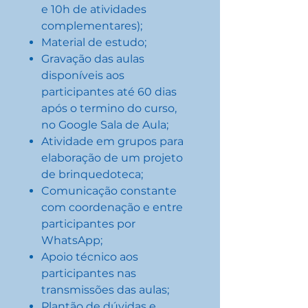
e 10h de atividades
complementares);
Material de estudo;
Gravação das aulas
disponíveis aos
participantes até 60 dias
após o termino do curso,
no Google Sala de Aula;
Atividade em grupos para
elaboração de um projeto
de brinquedoteca;
Comunicação constante
com coordenação e entre
participantes por
WhatsApp;
Apoio técnico aos
participantes nas
transmissões das aulas;
Plantão de dúvidas e