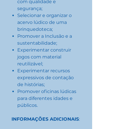
com qualidade e
segurança;
Selecionar e organizar o
acervo lúdico de uma
brinquedoteca;
Promover a Inclusão e a
sustentabilidade;
Experimentar construir
jogos com material
reutilizável;
Experimentar recursos
expressivos de contação
de histórias;
Promover oficinas lúdicas
para diferentes idades e
públicos.
INFORMAÇÕES ADICIONAIS
: